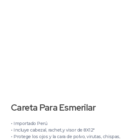
+51 987 397 525
+51 987 399 374
Grupo C&P | Abastecedor Industrial
Productos de seguridad industrial, por mayor y menor, al rubro minero, industrial, petrolero, alimenticio y afines.
Careta Para Esmerilar
• Importado Perú
• Incluye cabezal, rachet,y visor de 8X12″
• Protege los ojos y la cara de polvo, virutas, chispas,