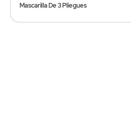
Mascarilla De 3 Pliegues
SOMOS FABRICANTES
Especialistas En
Confección De
Uniformes
Industriales