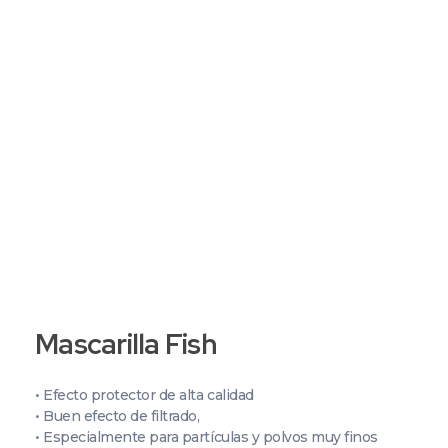
+51 987 397 525
+51 987 399 374
Grupo C&P | Abastecedor Industrial
Productos de seguridad industrial, por mayor y menor, al rubro minero, industrial, petrolero, alimenticio y afines.
Mascarilla Fish
• Efecto protector de alta calidad
• Buen efecto de filtrado,
• Especialmente para partículas y polvos muy finos