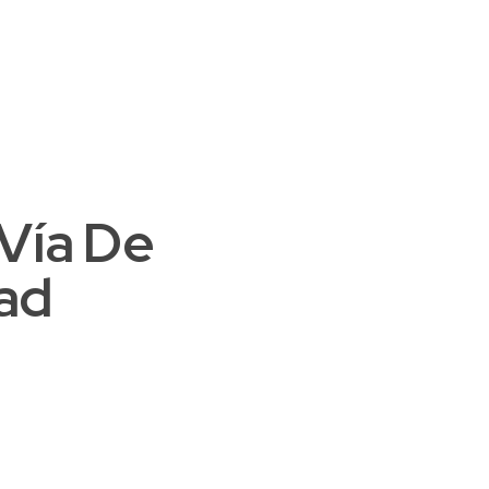
+51 987 399 374
Presupuesto
 Vía De
ad