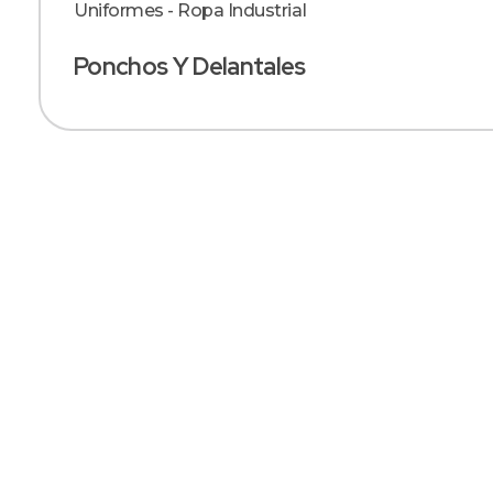
Uniformes - Ropa Industrial
Ponchos Y Delantales
SOMOS FABRICANTES
Especialistas En
Confección De
Uniformes
Industriales