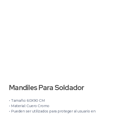
+51 987 397 525
+51 987 399 374
Grupo C&P | Abastecedor Industrial
Productos de seguridad industrial, por mayor y menor, al rubro minero, industrial, petrolero, alimenticio y afines.
Mandiles Para Soldador
• Tamaño: 60X90 CM
• Material: Cuero Cromo
• Pueden ser utilizados para proteger al usuario en