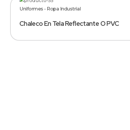
Uniformes - Ropa Industrial
Chaleco En Tela Reflectante O PVC
SOMOS FABRICANTES
Especialistas En
Confección De
Uniformes
Industriales