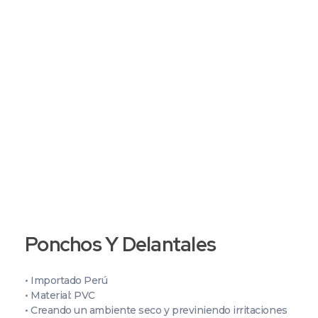
+51 987 397 525
+51 987 399 374
Grupo C&P | Abastecedor Industrial
Productos de seguridad industrial, por mayor y menor, al rubro minero, industrial, petrolero, alimenticio y afines.
Ponchos Y Delantales
• Importado Perú
• Material: PVC
• Creando un ambiente seco y previniendo irritaciones