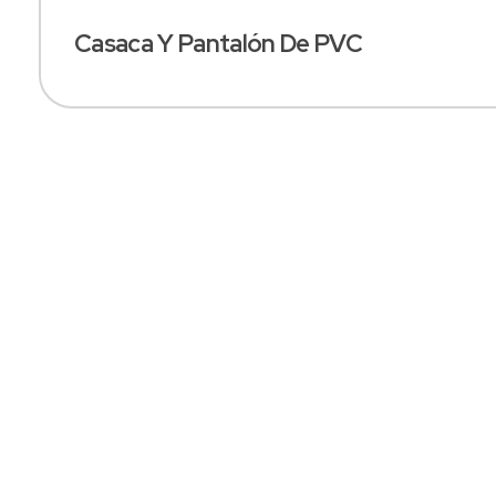
Casaca Y Pantalón De PVC
SOMOS FABRICANTES
Especialistas En
Confección De
Uniformes
Industriales