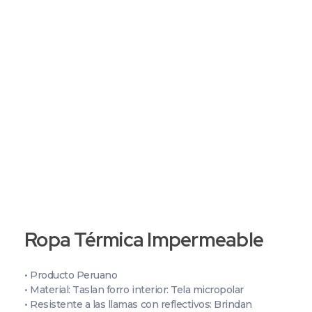
+51 987 397 525
+51 987 399 374
Grupo C&P | Abastecedor Industrial
Productos de seguridad industrial, por mayor y menor, al rubro minero, industrial, petrolero, alimenticio y afines.
Ropa Térmica Impermeable
• Producto Peruano
• Material: Taslan forro interior: Tela micropolar
• Resistente a las llamas con reflectivos: Brindan