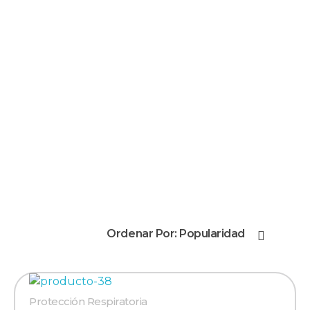
+51 987 397 525
+51 987 399 374
Grupo C&P | Abastecedor Industrial
Productos de seguridad industrial, por mayor y menor, al rubro minero, industrial, petrolero, alimenticio y afines.
Ordenar Por:
Popularidad
Protección Respiratoria