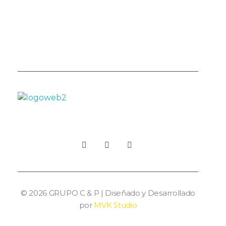
Premiamos A Nuestros Clientes
Grupo C&P | Abastecedor Industrial
Productos de seguridad industrial, por mayor y menor, al rubro minero, industrial, petrolero, alimenticio y afines.
© 2026 GRUPO C & P | Diseñado y Desarrollado
por
MVK Studio