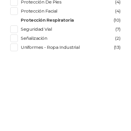
Protección De Pies
(4)
Protección Facial
(4)
Protección Respiratoria
(10)
Seguridad Vial
(7)
Señalización
(2)
Uniformes - Ropa Industrial
(13)
SOMOS FABRICANTES
Especialistas En
Confección De
Uniformes