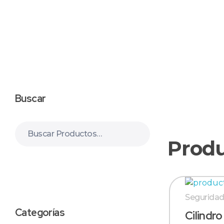
+51 987 397 525
Grupo C&P | Abastecedor Industrial
Productos de seguridad industrial, por mayor y menor, al rubro minero, industrial, petrolero, alimenticio y afines.
Buscar
Buscar
Seguridad
Categorías
Cilindro