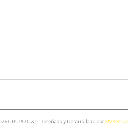
ción Al Cliente
Garantía
Télefonica Y What's App
Empresa Peruana C
De 10 Años
026 GRUPO C & P | Diseñado y Desarrollado por
MVK Stud