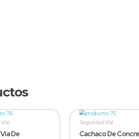
 Vial
Seguridad Vial
 Vía De
Cachaco De Concr