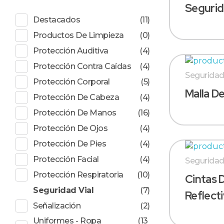
Seguri
Destacados
(11)
Productos De Limpieza
(0)
Protección Auditiva
(4)
Protección Contra Caídas
(4)
Seguridad
Protección Corporal
(5)
Malla D
Protección De Cabeza
(4)
Protección De Manos
(16)
Protección De Ojos
(4)
Protección De Pies
(4)
Protección Facial
(4)
Seguridad
Protección Respiratoria
(10)
Cintas 
Seguridad Vial
(7)
Reflect
Señalización
(2)
Uniformes - Ropa
(13