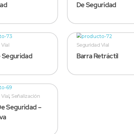
dad
De Seguridad
 Vial
Seguridad Vial
e Seguridad
Barra Retráctil
 Vial
,
Señalización
De Seguridad –
iva