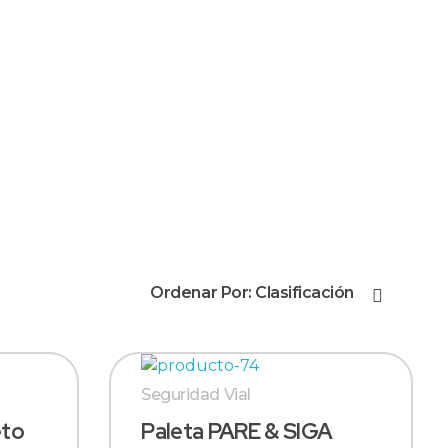
+51 987 399 374
Presupuesto
Ordenar Por:
Clasificación
Seguridad Vial
eto
Paleta PARE & SIGA