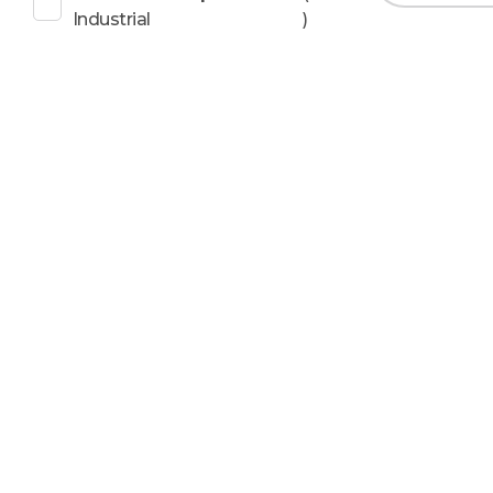
Industrial
)
Espec
U